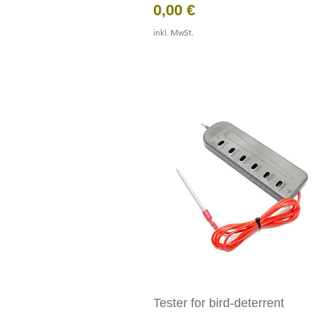
Preis
0,00 €
inkl. MwSt.
Tester for bird-deterrent