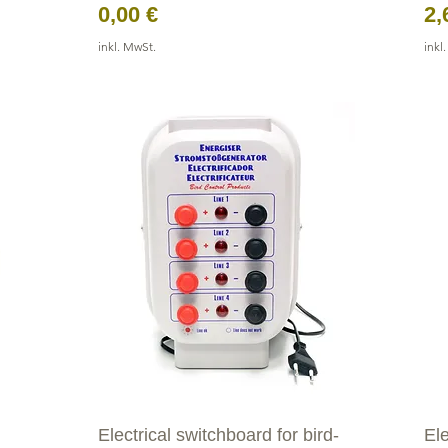
Preis
Pr
0,00 €
2,
inkl. MwSt.
inkl
Electrical switchboard for bird-
El