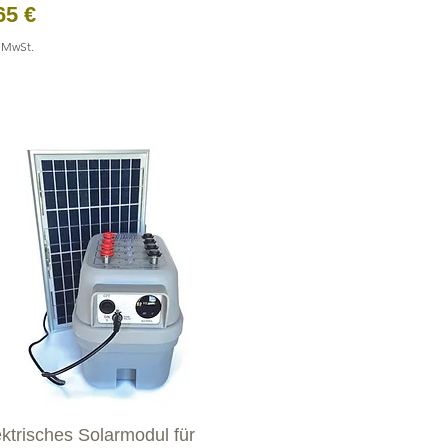
eis
65 €
. MwSt.
ektrisches Solarmodul für