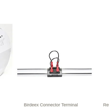
Edelstahl
Attrappen
Draht
Elektrische
Vogelne
Birdeex Connector Terminal
Re