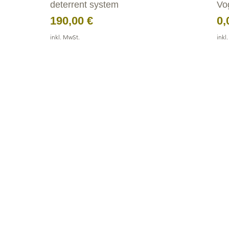
deterrent system
Vo
Preis
Pr
190,00 €
0,
inkl. MwSt.
inkl