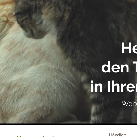
He
den 
in Ih
Weit
Händler: