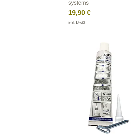
systems
Preis
19,90 €
inkl. MwSt.