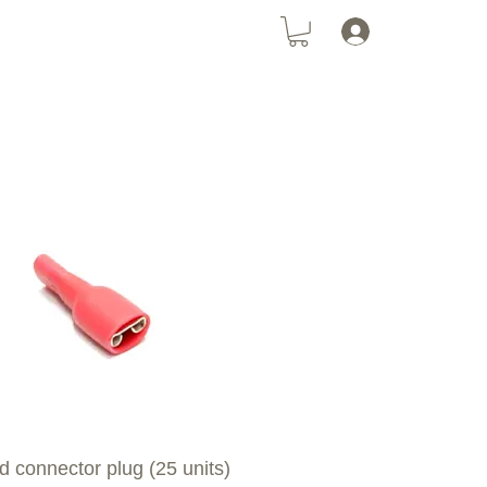
Anmelden
tz
Katzennetz
SolarPanel
d connector plug (25 units)