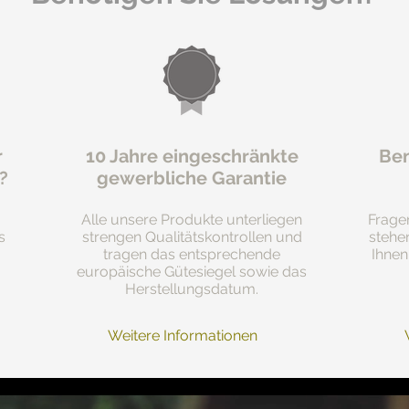
r
10 Jahre eingeschränkte
Ben
?
gewerbliche Garantie
Alle unsere Produkte unterliegen
Frage
s
strengen Qualitätskontrollen und
stehe
tragen das entsprechende
Ihnen
europäische Gütesiegel sowie das
Herstellungsdatum.
Weitere Informationen