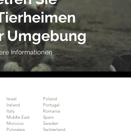
Tierheimen
rer Umgebung
ere Informationen
Israel
Poland
Ireland
Portugal
Italy
Romania
Middle East
Spain
Morocco
Sweden
Polynésie
Switzerland