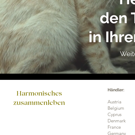
den 
in Ih
Weit
Händler:
Harmonisches
Austria
zusammenleben
Belgium
Cyprus
Denmark
France
Germany