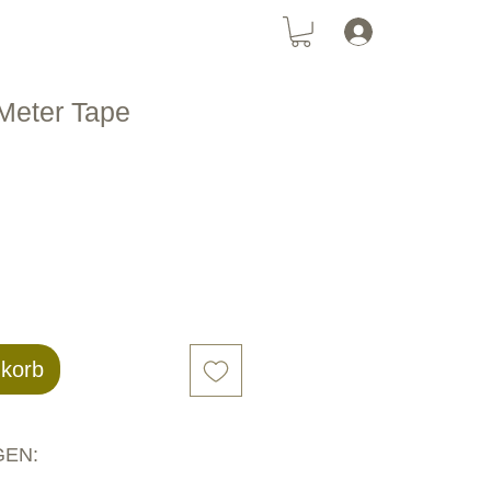
Anmelden
tz
Katzennetz
SolarPanel
Meter Tape
nkorb
EN: