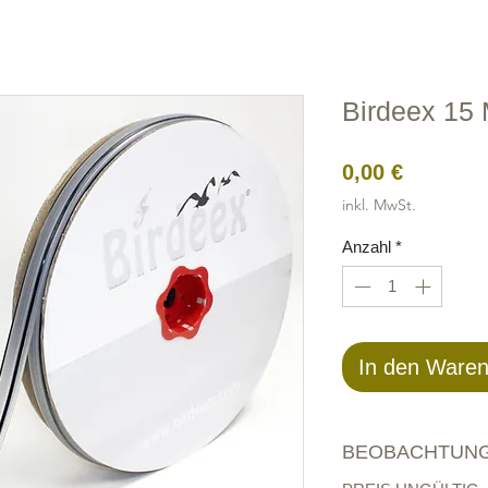
Edelstahl
Attrappen
Draht
Elektrische
Vogelne
Birdeex 15 
Preis
0,00 €
inkl. MwSt.
Anzahl
*
In den Ware
BEOBACHTUNG