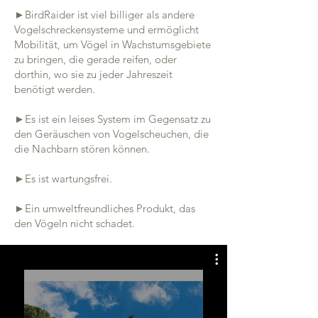
►BirdRaider ist viel billiger als andere
Vogelschreckensysteme und ermöglicht
Mobilität, um Vögel in Wachstumsgebiete
zu bringen, die gerade reifen, oder
dorthin, wo sie zu jeder Jahreszeit
benötigt werden.
►Es ist ein leises System im Gegensatz zu
den Geräuschen von Vogelscheuchen, die
die Nachbarn stören können.
►Es ist wartungsfrei.
►Ein umweltfreundliches Produkt, das
den Vögeln nicht schadet.