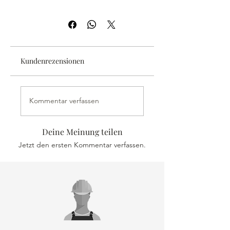
Preis pro Stück, inkl. MwSt.
GRATIS Lieferung
für Bestellungen
über 25 €
Produkt mit voller Rückgabegarantie.
Lieferzeit 1-3 Tage (DHL)
Kundenrezensionen
Kommentar verfassen
Deine Meinung teilen
Jetzt den ersten Kommentar verfassen.