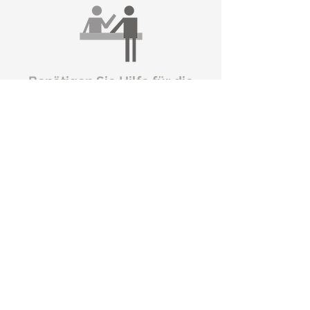
Benötigen Sie Hilfe für die
Selbstmontage?
Fragen? Alle Techniker von Bird-Tech
stehen zu Ihrer Verfügung und helfen
Ihnen, wann immer Sie sie brauchen.
Helfen Sie
den Tierheimen
in Ihrer Umgebung