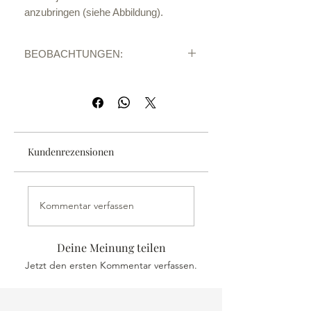
anzubringen (siehe Abbildung).
BEOBACHTUNGEN:
Preis pro Stück, inkl. MwSt.
GRATIS Lieferung
für Bestellungen
über 25 €
Produkt mit voller Rückgabegarantie.
Lieferzeit 1-3 Tage (DHL)
Kundenrezensionen
Kommentar verfassen
Deine Meinung teilen
Jetzt den ersten Kommentar verfassen.